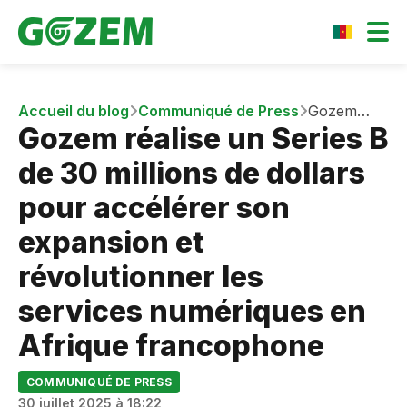
Accueil du blog
Communiqué de Press
Gozem
Gozem réalise un Series B
réalise un
Series B de
de 30 millions de dollars
30 millions
de dollars
pour accélérer son
pour
expansion et
accélérer
son
révolutionner les
expansion
services numériques en
et
révolutionner
Afrique francophone
les services
numériques
COMMUNIQUÉ DE PRESS
en Afrique
30 juillet 2025 à 18:22