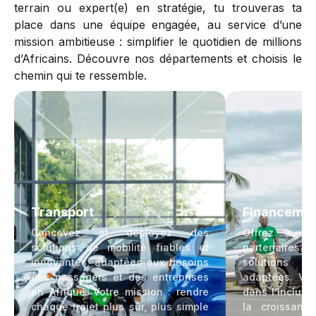
terrain ou expert(e) en stratégie, tu trouveras ta
place dans une équipe engagée, au service d’une
mission ambitieuse : simplifier le quotidien de millions
d’Africains. Découvre nos départements et choisis le
chemin qui te ressemble.
Transport
Financeme
Concevez et déployez des
Offrez aux 
solutions de mobilité fiables et
partenaires de
innovantes, adaptées aux besoins
solutions de
des passagers et des entreprises
adaptées. Vou
en Afrique. Votre mission : rendre
dans l’inclusi
chaque trajet plus sûr, plus simple
la croissanc