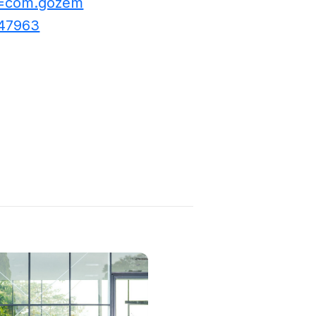
id=com.gozem
247963