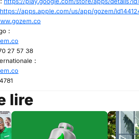
 :
https://play.google.com/store/apps/details?
https://apps.apple.com/us/app/gozem/id1441
/www.gozem.co
go :
em.co
70 27 57 38
ernationale :
em.co
 4781
 lire